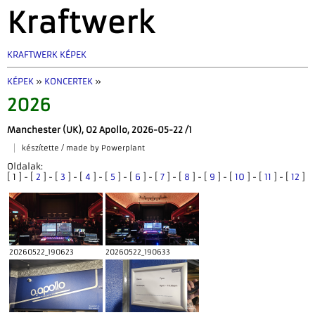
Kraftwerk
KRAFTWERK KÉPEK
KÉPEK
»
KONCERTEK
»
2026
Manchester (UK), O2 Apollo, 2026-05-22 /1
készítette / made by Powerplant
Oldalak:
[ 1 ] - [
2
] - [
3
] - [
4
] - [
5
] - [
6
] - [
7
] - [
8
] - [
9
] - [
10
] - [
11
] - [
12
]
20260522_190623
20260522_190633