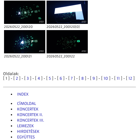
20260522_200120
20260522_200120(0)
20260522_200121
20260522_200122
Oldalak:
[ 1 ] - [
2
] - [
3
] - [
4
] - [
5
] - [
6
] - [
7
] - [
8
] - [
9
] - [
10
] - [
11
] - [
12
]
INDEX
CÍMOLDAL
KONCERTEK
KONCERTEK II.
KONCERTEK III.
LEMEZEK
HIRDETÉSEK
EGYÜTTES