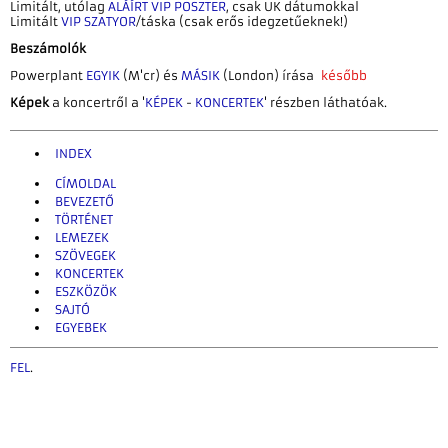
Limitált, utólag
ALÁÍRT VIP POSZTER
, csak UK dátumokkal
Limitált
VIP SZATYOR
/táska (csak erős idegzetűeknek!)
Beszámolók
Powerplant
EGYIK
(M'cr) és
MÁSIK
(London) írása
később
Képek
a koncertről a '
KÉPEK
-
KONCERTEK
' részben láthatóak.
INDEX
CÍMOLDAL
BEVEZETŐ
TÖRTÉNET
LEMEZEK
SZÖVEGEK
KONCERTEK
ESZKÖZÖK
SAJTÓ
EGYEBEK
FEL
.