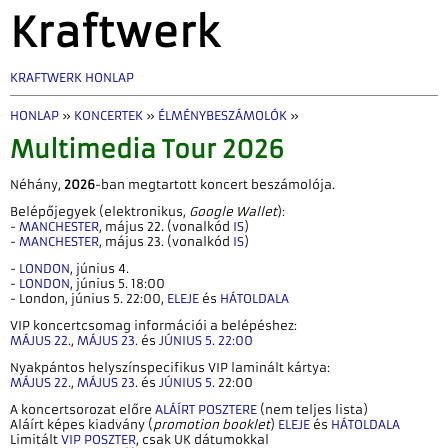
Kraftwerk
KRAFTWERK HONLAP
HONLAP
»
KONCERTEK
»
ÉLMÉNYBESZÁMOLÓK
»
Multimedia Tour 2026
Néhány,
2026
-ban megtartott koncert beszámolója.
Belépőjegyek (elektronikus,
Google Wallet
):
-
MANCHESTER
, május 22. (vonalkód
IS
)
-
MANCHESTER
, május 23. (vonalkód
IS
)
-
LONDON
, június 4.
-
LONDON
, június 5. 18:00
- London, június 5. 22:00,
ELEJE
és
HÁTOLDALA
VIP koncertcsomag információi a belépéshez:
MÁJUS 22.
,
MÁJUS 23.
és
JÚNIUS 5. 22:00
Nyakpántos helyszínspecifikus VIP laminált kártya:
MÁJUS 22
.,
MÁJUS 23
. és
JÚNIUS 5
. 22:00
A koncertsorozat előre
ALÁÍRT POSZTERE
(nem teljes lista)
Aláírt képes kiadvány (
promotion booklet
)
ELEJE
és
HÁTOLDALA
Limitált
VIP POSZTER
, csak UK dátumokkal