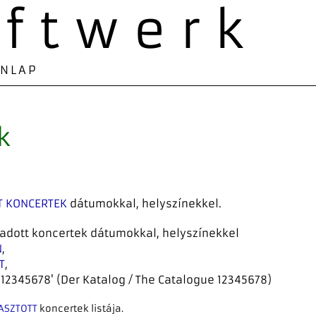
aftwerk
ONLAP
k
T KONCERTEK
dátumokkal, helyszínekkel.
l adott koncertek dátumokkal, helyszínekkel
N
,
T
,
12345678' (Der Katalog / The Catalogue 12345678)
LASZTOTT
koncertek listája.