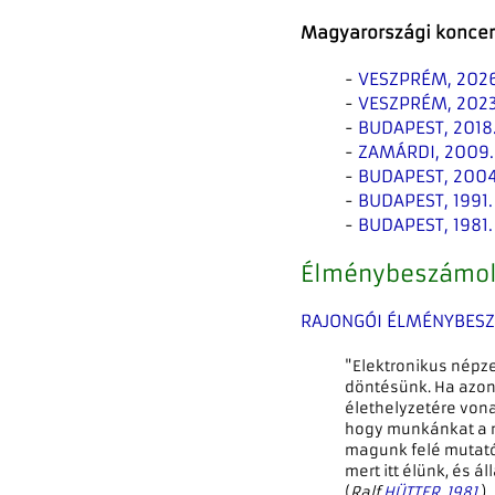
Magyarországi koncer
-
VESZPRÉM, 2026
-
VESZPRÉM, 2023
-
BUDAPEST, 2018
-
ZAMÁRDI, 2009.
-
BUDAPEST, 2004
-
BUDAPEST, 1991.
-
BUDAPEST, 1981.
Élménybeszámo
RAJONGÓI ÉLMÉNYBES
"Elektronikus népze
döntésünk. Ha azon
élethelyzetére vona
hogy munkánkat a me
magunk felé mutató 
mert itt élünk, és 
(
Ralf
HÜTTER
,
1981
.
)