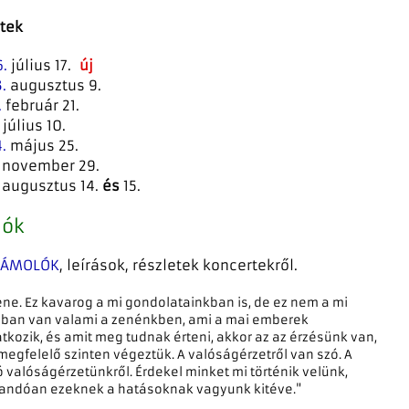
tek
.
július 17.
új
.
augusztus 9.
.
február 21.
július 10.
.
május 25.
november 29.
augusztus 14.
és
15.
lók
ZÁMOLÓK
, leírások, részletek koncertekről.
ne. Ez kavarog a mi gondolatainkban is, de ez nem a mi
ban van valami a zenénkben, ami a mai emberek
tkozik, és amit meg tudnak érteni, akkor az az érzésünk van,
gfelelő szinten végeztük. A valóságérzetről van szó. A
valóságérzetünkről. Érdekel minket mi történik velünk,
állandóan ezeknek a hatásoknak vagyunk kitéve."