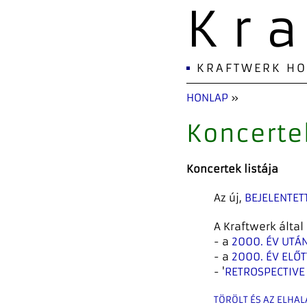
Kr
KRAFTWERK H
HONLAP
»
Koncerte
Koncertek listája
Az új,
BEJELENTET
A Kraftwerk álta
- a
2000. ÉV UTÁ
- a
2000. ÉV ELŐT
- '
RETROSPECTIVE
TÖRÖLT ÉS AZ ELHA